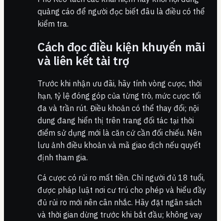
quảng cáo để người đọc biết đâu là điều có thể
kiểm tra.
Cách đọc điều kiện khuyến mãi
và liên kết tài trợ
Trước khi nhận ưu đãi, hãy tính vòng cược, thời
hạn, tỷ lệ đóng góp của từng trò, mức cược tối
đa và trần rút. Điều khoản có thể thay đổi; nội
dung đang hiển thị trên trang đối tác tại thời
điểm sử dụng mới là căn cứ cần đối chiếu. Nên
lưu ảnh điều khoản và mã giao dịch nếu quyết
định tham gia.
Cá cược có rủi ro mất tiền. Chỉ người đủ 18 tuổi,
được pháp luật nơi cư trú cho phép và hiểu đầy
đủ rủi ro mới nên cân nhắc. Hãy đặt ngân sách
và thời gian dừng trước khi bắt đầu; không vay