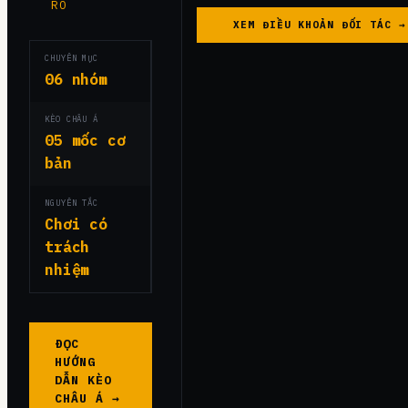
RO
XEM ĐIỀU KHOẢN ĐỐI TÁC →
CHUYÊN MỤC
06 nhóm
KÈO CHÂU Á
05 mốc cơ
bản
NGUYÊN TẮC
Chơi có
trách
nhiệm
ĐỌC
HƯỚNG
DẪN KÈO
CHÂU Á →