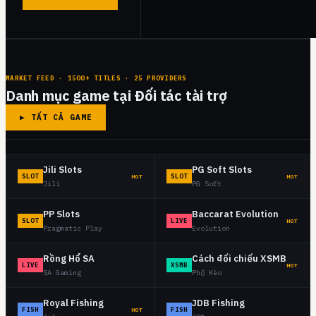
MARKET FEED · 1500+ TITLES · 25 PROVIDERS
Danh mục game tại
Đối tác tài trợ
▶ TẤT CẢ GAME
Jili Slots
PG Soft Slots
SLOT
SLOT
HOT
HOT
Jili
PG Soft
PP Slots
Baccarat Evolution
SLOT
LIVE
HOT
Pragmatic Play
Evolution
Rồng Hổ SA
Cách đối chiếu XSMB
LIVE
XSMB
HOT
SA Gaming
Phố Kèo
Royal Fishing
JDB Fishing
FISH
FISH
HOT