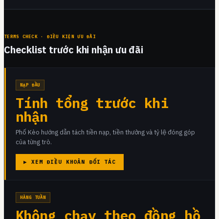
TERMS CHECK · ĐIỀU KIỆN ƯU ĐÃI
Checklist trước khi nhận ưu đãi
NẠP ĐẦU
Tính tổng trước khi
nhận
Phố Kèo hướng dẫn tách tiền nạp, tiền thưởng và tỷ lệ đóng góp
của từng trò.
▶ XEM ĐIỀU KHOẢN ĐỐI TÁC
HÀNG TUẦN
Không chạy theo đồng hồ