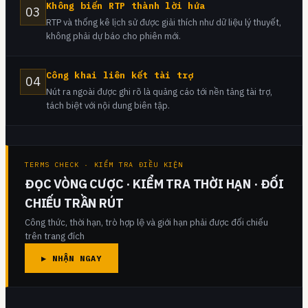
Không biến RTP thành lời hứa
03
RTP và thống kê lịch sử được giải thích như dữ liệu lý thuyết,
không phải dự báo cho phiên mới.
Công khai liên kết tài trợ
04
Nút ra ngoài được ghi rõ là quảng cáo tới nền tảng tài trợ,
tách biệt với nội dung biên tập.
TERMS CHECK · KIỂM TRA ĐIỀU KIỆN
ĐỌC VÒNG CƯỢC · KIỂM TRA THỜI HẠN · ĐỐI
CHIẾU TRẦN RÚT
Công thức, thời hạn, trò hợp lệ và giới hạn phải được đối chiếu
trên trang đích
▶ NHẬN NGAY