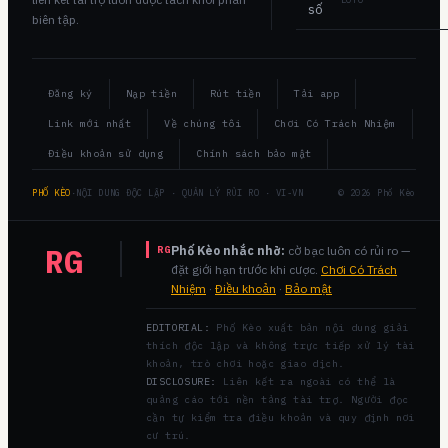
số
biên tập.
Đăng ký
Nạp tiền
Rút tiền
Tải app
Link mới nhất
Về chúng tôi
Chơi Có Trách Nhiệm
Điều khoản sử dụng
Chính sách bảo mật
PHỐ KÈO
·
NỘI DUNG ĐỘC LẬP · QUẢN LÝ RỦI RO · VI-VN
©
2026
Phố Kèo
RG
RG
Phố Kèo nhắc nhở:
cờ bạc luôn có rủi ro —
đặt giới hạn trước khi cược.
Chơi Có Trách
Nhiệm
·
Điều khoản
·
Bảo mật
EDITORIAL:
Phố Kèo xuất bản nội dung giải
thích độc lập và không trực tiếp xử lý tài
khoản, trò chơi hoặc giao dịch.
DISCLOSURE:
Liên kết ra ngoài có thể là
quảng cáo tới nền tảng tài trợ. Người đọc
cần tự kiểm tra điều khoản và quy định nơi
cư trú.