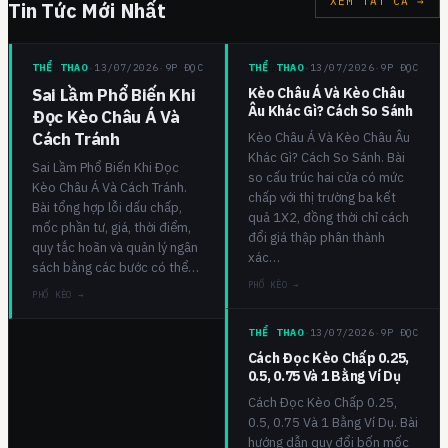
XEM TẤT CẢ →
Tin Tức Mới Nhất
THỂ THAO
·
13/07/2026
·
9
P ĐỌC
THỂ THAO
·
13/07/2026
·
9
P ĐỌC
Sai Lầm Phổ Biến Khi
Kèo Châu Á Và Kèo Châu
Âu Khác Gì? Cách So Sánh
Đọc Kèo Châu Á Và
Cách Tránh
Kèo Châu Á Và Kèo Châu Âu
Khác Gì? Cách So Sánh. Bài
Sai Lầm Phổ Biến Khi Đọc
so cấu trúc hai cửa có mức
Kèo Châu Á Và Cách Tránh.
chấp với thị trường ba kết
Bài tổng hợp lỗi dấu chấp,
quả 1X2, đồng thời chỉ cách
mốc phần tư, giá, thời điểm,
đổi giá thập phân thành
quy tắc hoãn và quản lý ngân
xác…
sách bằng các bước có thể…
PHỐ KÈO
→
PHỐ KÈO
→
THỂ THAO
·
13/07/2026
·
9
P ĐỌC
Cách Đọc Kèo Chấp 0.25,
0.5, 0.75 Và 1 Bằng Ví Dụ
Cách Đọc Kèo Chấp 0.25,
0.5, 0.75 Và 1 Bằng Ví Dụ. Bài
hướng dẫn quy đổi bốn mốc