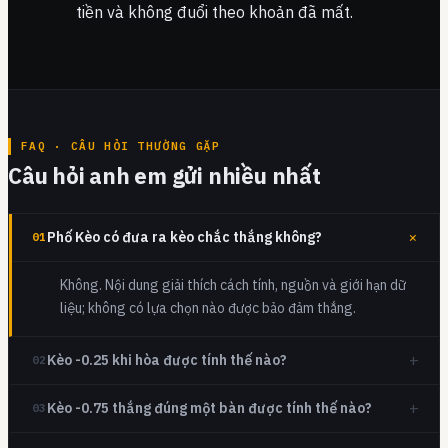
tiền và không đuổi theo khoản đã mất.
FAQ · CÂU HỎI THƯỜNG GẶP
Câu hỏi anh em gửi nhiều nhất
+
Phố Kèo có đưa ra kèo chắc thắng không?
01
Không. Nội dung giải thích cách tính, nguồn và giới hạn dữ
liệu; không có lựa chọn nào được bảo đảm thắng.
+
Kèo -0.25 khi hòa được tính thế nào?
02
+
Kèo -0.75 thắng đúng một bàn được tính thế nào?
03