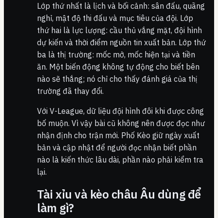
Lớp thứ nhất là lịch và bối cảnh: sân đấu, quãng
nghỉ, mật độ thi đấu và mục tiêu của đội. Lớp
thứ hai là lực lượng: cầu thủ vắng mặt, đội hình
dự kiến và thời điểm nguồn tin xuất bản. Lớp thứ
ba là thị trường: mốc mở, mốc hiện tại và tiền
ăn. Một biến động không tự động cho biết bên
nào sẽ thắng; nó chỉ cho thấy đánh giá của thị
trường đã thay đổi.
Với V-League, dữ liệu đội hình đôi khi được công
bố muộn. Vì vậy bài cũ không nên được đọc như
nhận định cho trận mới. Phố Kèo giữ ngày xuất
bản và cập nhật để người đọc nhận biết phần
nào là kiến thức lâu dài, phần nào phải kiểm tra
lại.
Tài xỉu và kèo châu Âu dùng để
làm gì?