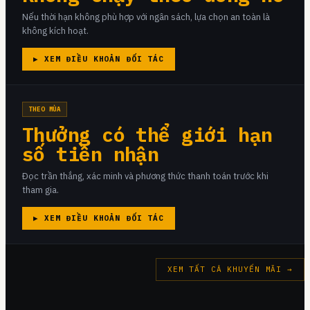
Nếu thời hạn không phù hợp với ngân sách, lựa chọn an toàn là
không kích hoạt.
▶ XEM ĐIỀU KHOẢN ĐỐI TÁC
THEO MÙA
Thưởng có thể giới hạn
số tiền nhận
Đọc trần thắng, xác minh và phương thức thanh toán trước khi
tham gia.
▶ XEM ĐIỀU KHOẢN ĐỐI TÁC
XEM TẤT CẢ KHUYẾN MÃI →